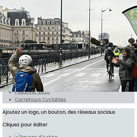
Exporter les lignes sélectionnées
Exporter toutes les colonnes
Exporter uniquement les colonnes affichées
Menu
<
>
Actualités
Agenda public
On parle de nous
Plaidoyer 2026
Carrefours Cyclables
Ajoutez un logo, un bouton, des réseaux sociaux
Cliquez pour éditer