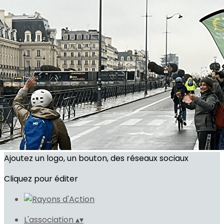
Exporter les lignes sélectionnées
Exporter toutes les colonnes
Exporter uniquement les colonnes affichées
Menu
<
>
Commissions thématiques
Antennes dans les communes
Groupes de quartiers rennais
Ajoutez un logo, un bouton, des réseaux sociaux
Cliquez pour éditer
L'association
▴
▾