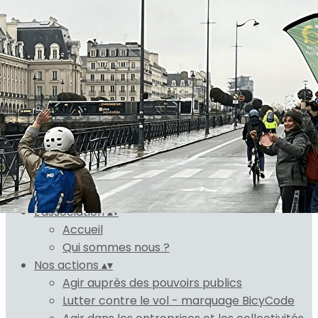
Exporter les lignes sélectionnées
Exporter toutes les colonnes
Exporter uniquement les colonnes affichées
Menu
Ajoutez un logo, un bouton, des réseaux sociaux
Cliquez pour éditer
L'association
▴
▾
Accueil
Qui sommes nous ?
Nos actions
▴
▾
Agir auprès des pouvoirs publics
Lutter contre le vol - marquage BicyCode