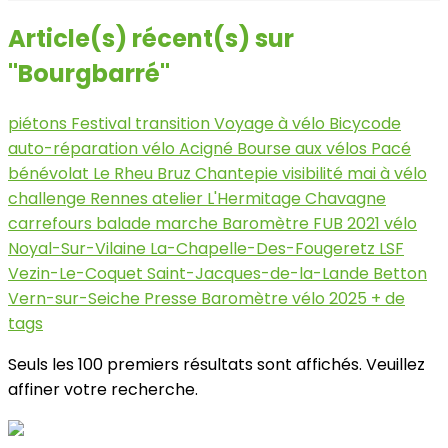
Article(s) récent(s) sur
"Bourgbarré"
piétons
Festival
transition
Voyage à vélo
Bicycode
auto-réparation vélo
Acigné
Bourse aux vélos
Pacé
bénévolat
Le Rheu
Bruz
Chantepie
visibilité
mai à vélo
challenge
Rennes
atelier
L'Hermitage
Chavagne
carrefours
balade
marche
Baromètre FUB 2021
vélo
Noyal-Sur-Vilaine
La-Chapelle-Des-Fougeretz
LSF
Vezin-Le-Coquet
Saint-Jacques-de-la-Lande
Betton
Vern-sur-Seiche
Presse
Baromètre vélo 2025
+ de
tags
Seuls les 100 premiers résultats sont affichés. Veuillez
affiner votre recherche.