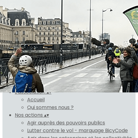
Exporter les lignes sélectionnées
Exporter toutes les colonnes
Exporter uniquement les colonnes affichées
Menu
Ajoutez un logo, un bouton, des réseaux sociaux
Cliquez pour éditer
L'association
▴
▾
Accueil
Qui sommes nous ?
Nos actions
▴
▾
Agir auprès des pouvoirs publics
Lutter contre le vol - marquage BicyCode