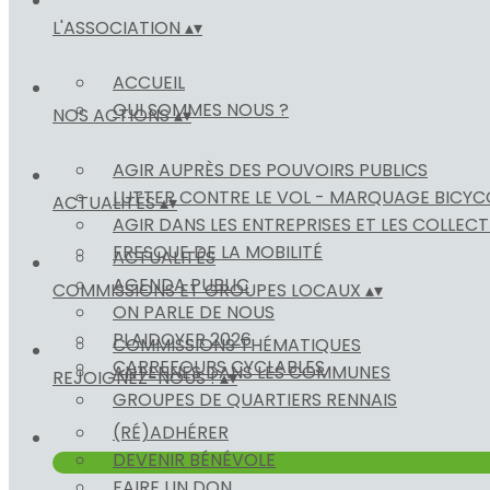
L'ASSOCIATION
▴
▾
ACCUEIL
QUI SOMMES NOUS ?
NOS ACTIONS
▴
▾
AGIR AUPRÈS DES POUVOIRS PUBLICS
LUTTER CONTRE LE VOL - MARQUAGE BICY
ACTUALITÉS
▴
▾
AGIR DANS LES ENTREPRISES ET LES COLLECT
FRESQUE DE LA MOBILITÉ
ACTUALITÉS
AGENDA PUBLIC
COMMISSIONS ET GROUPES LOCAUX
▴
▾
ON PARLE DE NOUS
PLAIDOYER 2026
COMMISSIONS THÉMATIQUES
CARREFOURS CYCLABLES
ANTENNES DANS LES COMMUNES
REJOIGNEZ-NOUS !
▴
▾
GROUPES DE QUARTIERS RENNAIS
(RÉ)ADHÉRER
DEVENIR BÉNÉVOLE
FAIRE UN DON