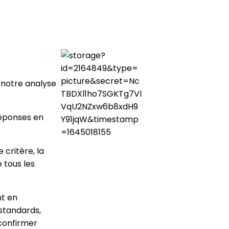
i notre analyse
réponses en
 critère, la
 tous les
nt en
 standards,
 confirmer