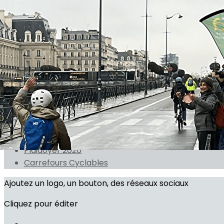
Exporter les lignes sélectionnées
Exporter toutes les colonnes
Exporter uniquement les colonnes affichées
Menu
<
>
Actualités
Agenda public
On parle de nous
Plaidoyer 2026
Carrefours Cyclables
Ajoutez un logo, un bouton, des réseaux sociaux
Cliquez pour éditer